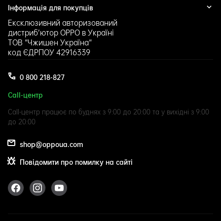
Публічна оферта
Інформація для покупців
Гарантійні умови
Політика конфіденційності
Сервісні центри
Оплата
Ексклюзивний авторизований
Обмін і повернення
Доставка
дистриб’ютор OPPO в Україні
ТОВ "Чжишен Україна"
Контакти
код ЄДРПОУ 42916339
0 800 218-827
Call-центр
Call-центр працює по буднях з 9:00 до 20:00 та у вихідні з 9:00
до 20:00
shop@oppoua.com
Повідомити про помилку на сайті