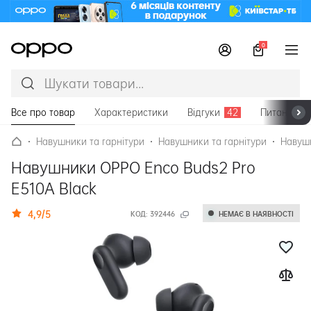
0
Все про товар
Характеристики
Відгуки
42
Питання та
Навушники та гарнітури
Навушники та гарнітури
Навушн
Навушники OPPO Enco Buds2 Pro
E510A Black
4,9/5
КОД:
392446
НЕМАЄ В НАЯВНОСТІ