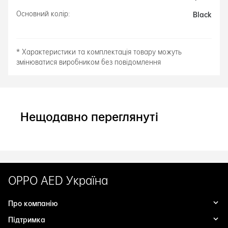
Black
Основний колір:
* Характеристики та комплектація товару можуть
змінюватися виробником без повідомлення
Нещодавно переглянуті
OPPO AED Україна
Про компанію
Підтримка
Історія