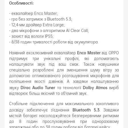
Особливості:
- еквалайзер Enco Master;
- гра без затримок з Bluetooth 5.3;
- 12,4-мм драйвер Extra Large;
- два мікрофони з алгоритмом AI Clear Call;
- захист від вологи IP55;
- 8/38 годин тривалості роботи від акумулятора.
Enco Master
Наявний ексклюзивний еквалайзер
від OPPO
підтримує три унікальні профілі, які допомагають
налаштувати звук під ваш смак. Також навушники
спеціально розроблені для зменшення шуму вітру за
допомогою оптимізованого розташування мікрофонів для
поліпшення якості дзвінків. А завдяки налаштуванню
Dirac Audio Tuner
Dolby Atmos
звуку
та технології
виріб
відтворює більш якісний та об'ємний звук.
Стабільне підключення для максимального захопливого
Bluetooth 5.3
досвіду забезпечує з'єднання
. Завдяки
місткій батареї насолоджуйтеся безперервними ритмами
до 8 годин прослуховування при одноразовому
заряджанні або до 38 годин роботи від батареї кейсу.