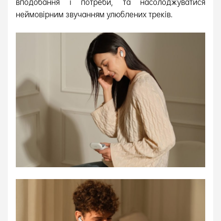
вподобання і потреби, та насолоджуватися
неймовірним звучанням улюблених треків.