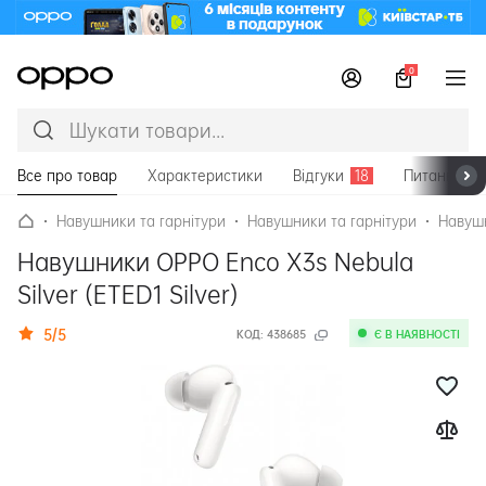
0
Все про товар
Характеристики
Відгуки
18
Питання та 
Навушники та гарнітури
Навушники та гарнітури
Навушн
Навушники OPPO Enco X3s Nebula
Silver (ETED1 Silver)
5/5
КОД:
438685
Є В НАЯВНОСТІ