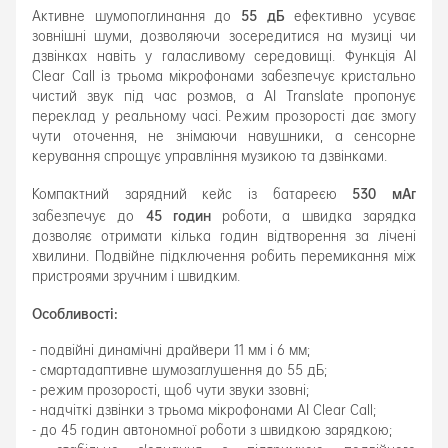
55 дБ
Активне шумопоглинання до
ефективно усуває
зовнішні шуми, дозволяючи зосередитися на музиці чи
дзвінках навіть у галасливому середовищі. Функція AI
Clear Call із трьома мікрофонами забезпечує кристально
чистий звук під час розмов, а AI Translate пропонує
переклад у реальному часі. Режим прозорості дає змогу
чути оточення, не знімаючи навушники, а сенсорне
керування спрощує управління музикою та дзвінками.
530 мАг
Компактний зарядний кейс із батареєю
45 годин
забезпечує до
роботи, а швидка зарядка
дозволяє отримати кілька годин відтворення за лічені
хвилини. Подвійне підключення робить перемикання між
пристроями зручним і швидким.
Особливості:
- подвійні динамічні драйвери 11 мм і 6 мм;
- смартадаптивне шумозаглушення до 55 дБ;
- режим прозорості, щоб чути звуки ззовні;
- надчіткі дзвінки з трьома мікрофонами AI Clear Call;
- до 45 годин автономної роботи з швидкою зарядкою;