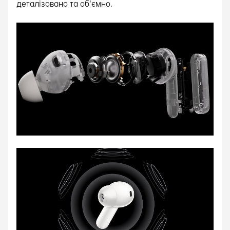
деталізовано та об’ємно.