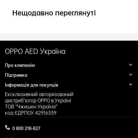
Нещодавно переглянуті
OPPO AED Україна
Про компанію
Підтримка
Історія
Публічна оферта
Інформація для покупців
Гарантійні умови
Політика конфіденційності
Сервісні центри
Оплата
Ексклюзивний авторизований
Обмін і повернення
Доставка
дистриб’ютор OPPO в Україні
ТОВ "Чжишен Україна"
Контакти
код ЄДРПОУ 42916339
0 800 218-827